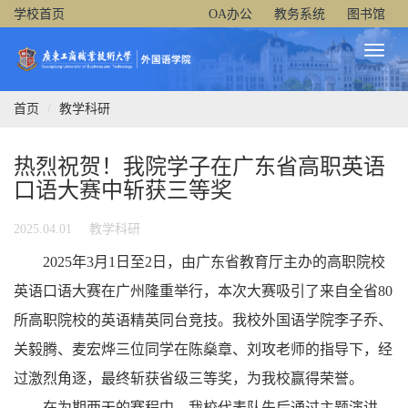
学校首页
OA办公
教务系统
图书馆
Toggl
Naviga
首页
教学科研
热烈祝贺！我院学子在广东省高职英语
口语大赛中斩获三等奖
2025.04.01
教学科研
2025年3月1日至2日，由广东省教育厅主办的高职院校
英语口语大赛在广州隆重举行，本次大赛吸引了来自全省80
所高职院校的英语精英同台竞技。我校外国语学院李子乔、
关毅腾、麦宏烨三位同学在陈燊章、刘攻老师的指导下，经
过激烈角逐，最终斩获省级三等奖，为我校赢得荣誉。
在为期两天的赛程中，我校代表队先后通过主题演讲、