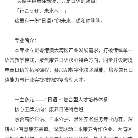
"关掉字幕看懂动漫，只是日语的起点。"
「行こうぜ、未来へ！」
这里有一份"日语+"的未来，想和你聊聊。
专业简介：
本专业立足粤港澳大湾区产业发展需求，打破传统单一
语言教学模式，聚焦康养日语核心特色方向，同步开设跨境
电商日语等拓展课程，叠加AI数字化技术赋能，培养兼具日
语能力与行业实操技能的复合型人才。
一主多元 ——“日语 +”复合型人才培养体系
核心王牌方向：康养日语特色班
融合高阶日语、日本介护、涉外养老服务专业内容，深
耕AI +智慧康养赛道。深度联动日本康养合作企业、大湾区